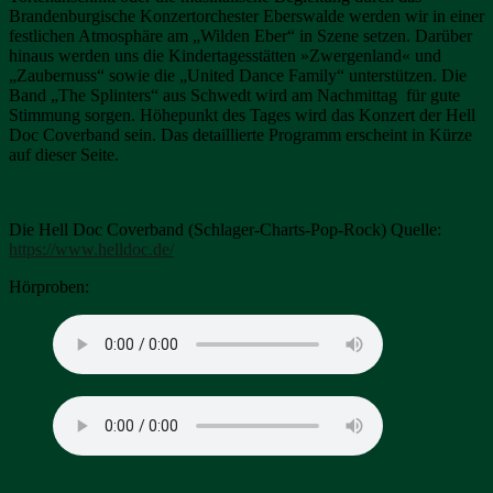
Brandenburgische Konzertorchester Eberswalde werden wir in einer
festlichen Atmosphäre am „Wilden Eber“ in Szene setzen. Darüber
hinaus werden uns die Kindertagesstätten »Zwergenland« und
„Zaubernuss“ sowie die „United Dance Family“ unterstützen. Die
Band „The Splinters“ aus Schwedt wird am Nachmittag für gute
Stimmung sorgen. Höhepunkt des Tages wird das Konzert der Hell
Doc Coverband sein. Das detaillierte Programm erscheint in Kürze
auf dieser Seite.
Die Hell Doc Coverband (Schlager-Charts-Pop-Rock) Quelle:
https://www.helldoc.de/
Hörproben: