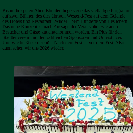
Bis in die späten Abendstunden begeisterte das vielfältige Programm
auf zwei Bühnen des diesjährigen Westend-Fest auf dem Gelände
des Hotels und Restaurant „Wilder Eber“ Hunderte von Besuchern.
Das neue Konzept ist nach Aussage der Veranstalter wie auch
Besucher und Gäste gut angenommen worden. Ein Plus für den
Stadtteilverein und den zahlreichen Sponsoren und Unterstützer.
Und wie heißt es so schön: Nach dem Fest ist vor dem Fest. Also
dann sehen wir uns 2026 wieder.