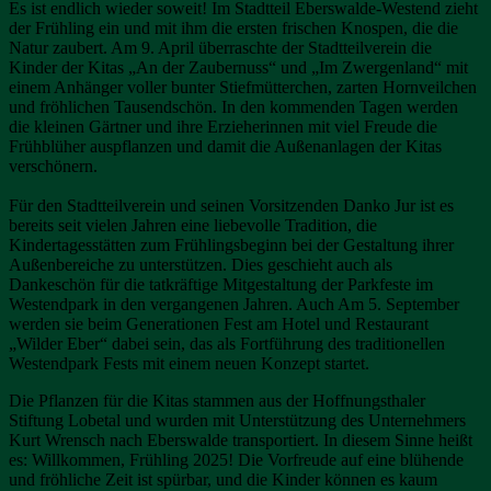
Es ist endlich wieder soweit! Im Stadtteil Eberswalde-Westend zieht
der Frühling ein und mit ihm die ersten frischen Knospen, die die
Natur zaubert. Am 9. April überraschte der Stadtteilverein die
Kinder der Kitas „An der Zaubernuss“ und „Im Zwergenland“ mit
einem Anhänger voller bunter Stiefmütterchen, zarten Hornveilchen
und fröhlichen Tausendschön. In den kommenden Tagen werden
die kleinen Gärtner und ihre Erzieherinnen mit viel Freude die
Frühblüher auspflanzen und damit die Außenanlagen der Kitas
verschönern.
Für den Stadtteilverein und seinen Vorsitzenden Danko Jur ist es
bereits seit vielen Jahren eine liebevolle Tradition, die
Kindertagesstätten zum Frühlingsbeginn bei der Gestaltung ihrer
Außenbereiche zu unterstützen. Dies geschieht auch als
Dankeschön für die tatkräftige Mitgestaltung der Parkfeste im
Westendpark in den vergangenen Jahren. Auch Am 5. September
werden sie beim Generationen Fest am Hotel und Restaurant
„Wilder Eber“ dabei sein, das als Fortführung des traditionellen
Westendpark Fests mit einem neuen Konzept startet.
Die Pflanzen für die Kitas stammen aus der Hoffnungsthaler
Stiftung Lobetal und wurden mit Unterstützung des Unternehmers
Kurt Wrensch nach Eberswalde transportiert. In diesem Sinne heißt
es: Willkommen, Frühling 2025! Die Vorfreude auf eine blühende
und fröhliche Zeit ist spürbar, und die Kinder können es kaum